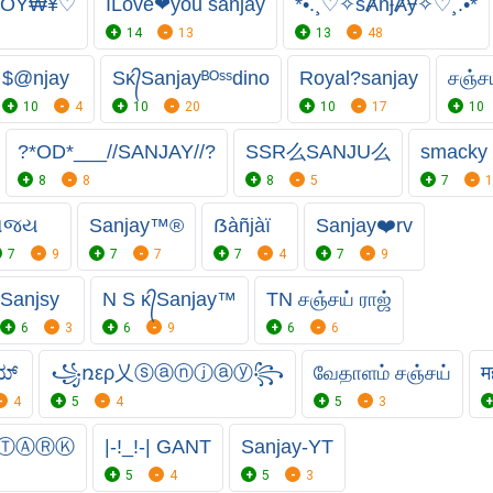
BOY₩¥♡
ILove❤you sanjay
*•.¸♡✧sȺnɉȺɏ✧♡¸.•*
14
13
13
48
$@njay
Sᴋ᭄Sanjayᴮᴼˢˢdino
Royal?sanjay
சஞ்ச
10
4
10
20
10
17
10
?*OD*___//SANJAY//?
SSR么SANJU么
smacky 
8
8
8
5
7
1
સજય
Sanjay™®
ẞàñjàï
Sanjay❤️rv
7
9
7
7
7
4
7
9
Sanjsy
N S ᴋ᭄Sanjay™
TN சஞ்சய் ராஜ்
6
3
6
9
6
6
ಯ್
꧁ռερ乂ⓢⓐⓝⓙⓐⓨ꧂
வேதாளம் சஞ்சய்
म
4
5
4
5
3
ⓉⒶⓇⓀ
|-!_!-| GANT
Sanjay-YT
5
4
5
3