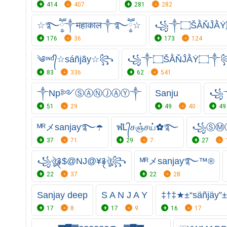
414
407
281
282
☆࿐ཽ༵༒महाकाल༒࿐ཽ༵☆
176
36
173
124
༄ᶦᶰᵈ᭄☆sáñjãy☆꧂
꧁༒۝ŠẰŇĴẰẎ۝༒
83
336
62
541
༒Np༻ⓈⒶⓃⒿⒶⓎ༒
Sanju
꧁
51
29
49
40
49
ᴹᴿメsanjay࿐☂️
ฬᏞ᭄சஞ்சய்✿࿐
꧁ⓈⓂ
37
71
29
7
27
꧁ঔৣ࿑$@NJ@¥࿑ঔৣ꧂
ᴹᴿメsanjay࿐™®
22
37
22
28
Sanjay deep
S A N J A Y
‡†‡★±“säñjäy”
17
8
17
9
16
17