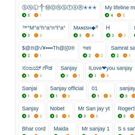
ⓈⓃⓁ༒ⓂⓄⓃⓈⓉⒶⓇ✭✭✭
My lifeline
5
1
4
2
™°M°a°h°a°n°t°a°
Mᴀɴɪsʜ◆ᶠᶠ
Ꮋ
3
0
3
4
3
1
$@π@√¥••••Th@|{0®
সঞ্জয়
Samrat sa
2
1
2
2
2
1
ಸಂಜಯ್ ಗೌಡ
Sanjay
ILove❤you sanjay
1
0
1
1
1
3
Sanjai
Sanjay official
01
sanja
1
0
1
0
1
0
0
Sanjay
Nobet
Mr San jay yt
RogerS
0
2
0
0
0
0
0
Bhar cord
Maida
Mr sanjay 1
S s sa