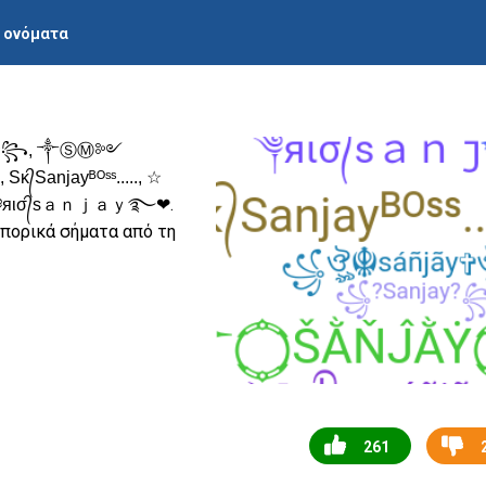
ι ονόματα
ყ☆꧂, ༒ⓈⓂ༻
njayᴮᴼˢˢ....., ☆
.
☆, ꧁༒۝ŠẰŇĴẰẎ۝༒꧂,, ༆яισ᭄sａｎｊａｙ࿐❤
εμπορικά σήματα από τη
261