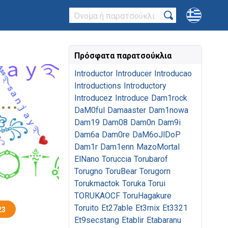
Πρόσφατα παρατσούκλια
Introductor
Introducer
Introducao
Introductions
Introductory
Introducez
Introduce
Dam1rock
DaM0ful
Damaaster
Dam1nowa
Dam19
Dam08
Dam0n
Dam9i
Dam6a
Dam0re
DaM6oJlDoP
Dam1r
Dam1enn
MazoMortal
ElNano
Toruccia
Torubarof
Torugno
ToruBear
Torugorn
Torukmactok
Toruka
Torui
TORUKAOCF
ToruHagakure
Toruito
Et27able
Et3rnix
Et3321
23
Et9secstang
Etablir
Etabaranu