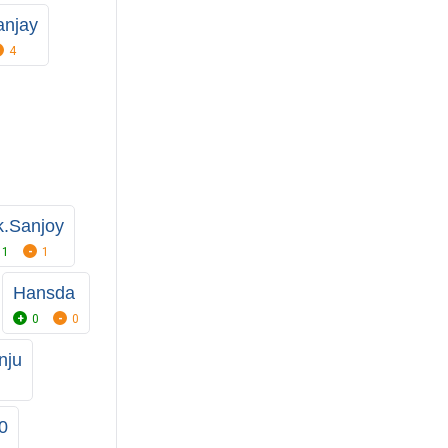
anjay
4
k.Sanjoy
1
1
Hansda
0
0
nju
0