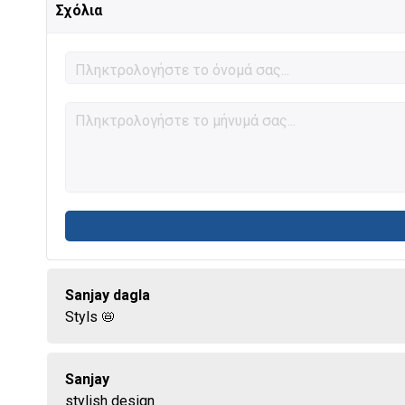
Σχόλια
Sanjay dagla
Styls 📛
Sanjay
stylish design