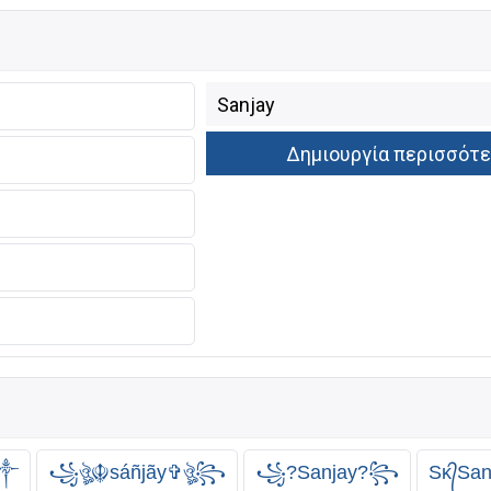
༒
꧁ঔৣ☬sáñjãy✞ঔৣ꧂
꧁?Sanjay?꧂
Sᴋ᭄Sanj