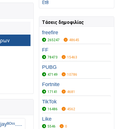
Et8
Τάσεις δημοφιλίας
freefire
265247
48645
FF
78473
15463
PUBG
47149
10786
Fortnite
17141
4681
TikTok
16486
4562
Like
ayᴮᴼˢˢ.....
5546
0