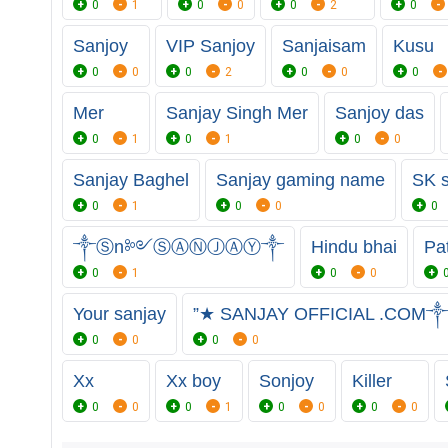
0
1
0
0
0
2
0
Sanjoy
VIP Sanjoy
Sanjaisam
Kusu
0
0
0
2
0
0
0
Mer
Sanjay Singh Mer
Sanjoy das
0
1
0
1
0
0
Sanjay Baghel
Sanjay gaming name
SK s
0
1
0
0
0
༒Ⓢn༻ⓈⒶⓃⒿⒶⓎ༒
Hindu bhai
Pa
0
1
0
0
Your sanjay
”★ SANJAY OFFICIAL .COM
0
0
0
0
Xx
Xx boy
Sonjoy
Killer
0
0
0
1
0
0
0
0