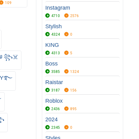
109
Instagram
4710
2576
Stylish
4324
0
KING
4313
5
༄ ꧂☠️
Boss
3585
1324
JAY࿐
Raistar
3187
156
࿐
Roblox
2436
895
ú꧂
2024
2345
0
Styles