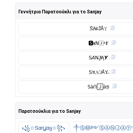
Γεννήτρια Παρατσούκλι για το Sanjay
S̑̈A̸ꈤJ̆̈Ã𝚈
🆂︎ҝ𝖭🄹ᵃ𝒀
𝖲𝘈𝖭J̥ͦĄ𝙔
S𝔄𝓝𝘑ÅY̶
𝖲àᑎ🄹à𝔜
Παρατσούκλια για το Sanjay
꧁☆Sαɳʝαყ☆꧂
༒ⓈⓂ༻ⓈⒶⓃⒿⒶⓎ