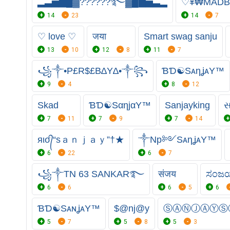
▂▃▅▇█▓?︎?︎?︎?︎?︎?࿐▓█▇▅▃▂
♡¥₩MAD
14
23
14
7
♡ love ♡
जया
Smart swag sanju
13
10
12
8
11
7
꧁༒•P£R$£B∆Y∆•༒꧂
ƁƊ☯SᴀηʝᴀY™
9
4
8
12
Skad
ƁƊ☯SαηjαY™
Sanjayking
7
11
7
9
7
14
яισ᭄“sａｎｊａｙ”†★
༒Np༻SᴀηʝᴀY™
6
22
6
7
꧁༒TN 63 SANKAR࿐
संजय
ಸಂಜ
6
6
6
5
6
ƁƊ☯SᴀɴʝᴀY™
$@nj@y
ⓈⒶⓃⒿⒶⓎⓈ
5
7
5
8
5
3