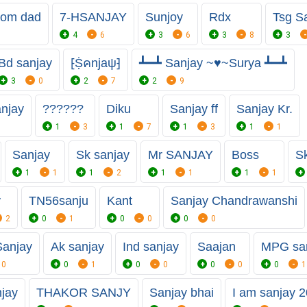
 mom dad
7-HSANJAY
Sunjoy
Rdx
Tsg S
4
6
3
6
3
8
3
Bd sanjay
⁅Ṩคnjaψ⁆
┻━┻ Sanjay ~♥~Surya ┻━┻
3
0
2
7
2
9
njay
?︎?︎?︎?︎?︎?︎
Diku
Sanjay ff
Sanjay Kr.
1
3
1
7
1
3
1
1
Sanjay
Sk sanjay
Mr SANJAY
Boss
S
1
1
1
2
1
1
1
1
y
TN56sanju
Kant
Sanjay Chandrawanshi
2
0
1
0
0
0
0
anjay
Ak sanjay
Ind sanjay
Saajan
MPG sa
0
0
1
0
0
0
0
0
1
njay
THAKOR SANJY
Sanjay bhai
I am sanjay 2