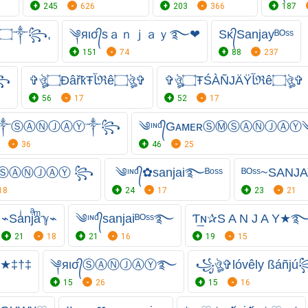
245
626
203
366
187
꧁༒۝ŠẰŇĴẰẎ۝༒꧂,
༆яισ᭄sａｎｊａｙ࿐❤
Sᴋ᭄Sanjayᴮᴼˢˢ
151
74
88
237
꧂
✞ঔৣ۝ÐâřҟŦﺂℜê۝ঔৣ✞
✞ঔৣ۝ŦŚÀÑJÄŸﺂℜê۝ঔৣ✞
56
17
52
17
༒ⓈⒶⓃⒿⒶⓎ༒꧂
༄ᶦᶰᵈ᭄GᴀᴍᴇʀⓈⓂⓈⒶⓃⒿⒶⓎ
36
46
25
ⓈⒶⓃⒿⒶⓎ ꧂
༄ᶦᶰᵈ᭄✿sanjai࿐ᴮᵒˢˢ
ᴮᴼˢˢ~SAN
18
24
17
23
21
⌁Saͥnjͣaͫℽ⌁
༄ᶦᶰᵈ᭄sanjaiᴮᴼˢˢ࿐
Ƭ͢ɴ✰S A N J A Y★
21
18
21
16
19
15
±★‡†‡
༆яισ᭄ⓈⒶⓃⒿⒶⓎ࿐
꧁ঔৣ✞lóvêly ßáñj
15
26
15
16