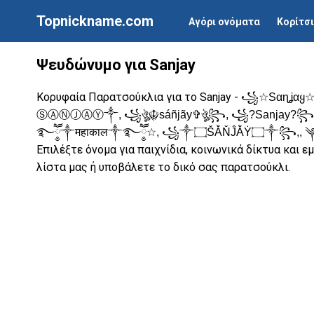
Topnickname.com
Αγόρι ονόματα
Κορίτσ
Ψευδώνυμο για Sanjay
Κορυφαία Παρατσούκλια για το Sanjay -
꧁☆Sαɳʝα
ⓈⒶⓃⒿⒶⓎ༒, ꧁ঔৣ☬sáñjãy✞ঔৣ꧂, ꧁?Sanjay?꧂, Sᴋ᭄Sa
࿐ཽ༵༒महाकाल༒࿐ཽ༵
Επιλέξτε όνομα για παιχνίδια, κοινωνικά δίκτυα και 
λίστα μας ή υποβάλετε το δικό σας παρατσούκλι.