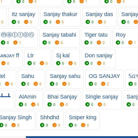
1
0
0
0
1
0
0
Itz sanjay
Sanjay thakur
Sanjay das
Sanja
0
0
0
0
0
0
0
0
ⓜⓐⓣⓡⓞⓝ
Sanjay tabahi
Tiger tatu
Roy
0
1
0
0
0
0
0
1
ᴀɴᴊᴀʏ ff
Ltr
Sj kal
Don sanjay
0
0
0
0
0
0
0
tel
Sahu
Sanjay sahu
OG SANJAY
𝕊ᤂ
0
0
0
0
0
0
0
2
0
༒┻━┻
AlAmin
Bhai Sanjay
Single sanjay
Sanj
0
0
0
0
0
0
0
Sanjay Singh
Shhdhd
Sniper king
0
0
0
0
0
0