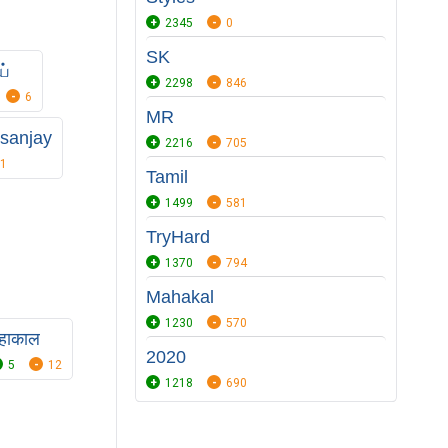
2345
0
SK
ய்
2298
846
6
MR
sanjay
2216
705
1
Tamil
1499
581
TryHard
1370
794
Mahakal
1230
570
हाकाल
2020
5
12
1218
690