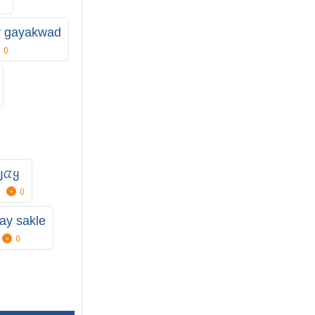
y gayakwad
0
ᵑյᤂყ
0
ay sakle
0