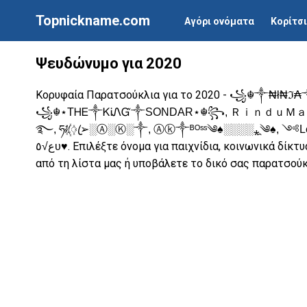
Topnickname.com
Αγόρι ονόματα
Κορίτσ
Ψευδώνυμο για 2020
Κορυφαία Παρατσούκλια για το 2020 -
꧁☬༒₦ł₦ℑ₳
꧁☬⋆ТᎻᎬ༒ᏦᎥᏁᏳ༒SONDAR⋆☬꧂, ＲｉｎｄｕＭａｎｔａ
࿐, ཧᜰ꙰ꦿ➢░Ⓐ░Ⓚ░༒, Ⓐⓚ༒ᴮᴼˢˢ༄♠░░░░⁎̯༄♠, ༺Leͥgeͣn
. Επιλέξτε όνομα για παιχνίδια, κοινωνικά δίκτ
ﻉ√٥υ♥
από τη λίστα μας ή υποβάλετε το δικό σας παρατσούκ