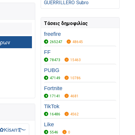
GUERRILLERO
Subro
Τάσεις δημοφιλίας
freefire
265247
48645
FF
78473
15463
PUBG
47149
10786
Fortnite
17141
4681
TikTok
16486
4562
Like
ᵈ᭄✿Kisᴀn࿐
5546
0