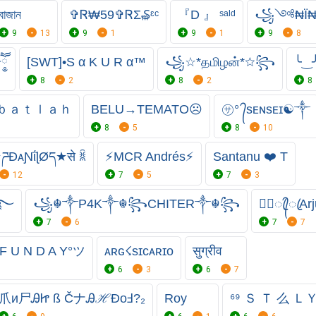
বাজান
✞Ꮢ₩59✞ᏒΣ₷ᵋᶜ
『D 』 ˢᵃˡᵈ
꧁༺₦Ї
9
13
9
1
9
1
9
8
ཽ༵
[SWT]•S α K U R α™
꧁☆*தமிழன்*☆꧂
╰‿╯
8
2
8
2
8
ｂａｔｌａｈ
BELU→ㅤTEㅤMATO☹
㋚° ᭄sᴇɴsᴇɪ☯༒
8
5
8
10
★ཌĐᴀƝΐɭØད★से ꐠ
⚡MCR Andrés⚡
Santanu ❤️ T
12
7
5
7
3
☜࿐
꧁☬༒P4K༒☬꧂CHITER༒☬꧂
★᭄ꦿ᭄ꦿArj
7
6
7
7
 U N D A Y°ツ
ᴀʀɢ☇sɪᴄᴀʀɪᴏ
सुग्रीव
6
3
6
7
爪и尸ᎯᏥ ß ČナᎯℋĐоℲ?₂
Roy
⁶⁹ Ｓ Ｔ 么 ＬＹ