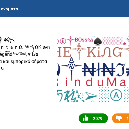
ι ονόματα
༒☬꧂,
ｎ✿, ༄ᶦᶰᵈ᭄✿Kisᴀn
ͫd༻ᴳᵒᵈ, ♥ l٥ﻻ
υα και εμπορικά σήματα
λι.
2079
1