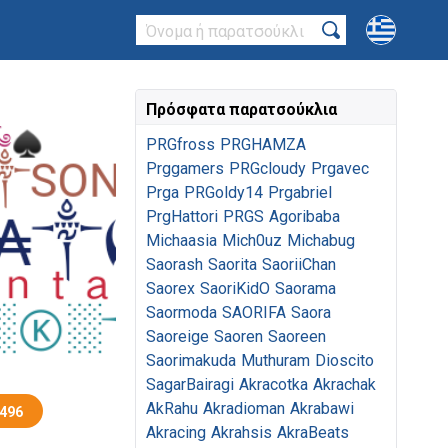
Πρόσφατα παρατσούκλια
PRGfross
PRGHAMZA
Prggamers
PRGcloudy
Prgavec
Prga
PRGoldy14
Prgabriel
PrgHattori
PRGS
Agoribaba
Michaasia
Mich0uz
Michabug
Saorash
Saorita
SaoriiChan
Saorex
SaoriKidO
Saorama
Saormoda
SAORIFA
Saora
Saoreige
Saoren
Saoreen
Saorimakuda
Muthuram
Dioscito
SagarBairagi
Akracotka
Akrachak
AkRahu
Akradioman
Akrabawi
496
Akracing
Akrahsis
AkraBeats