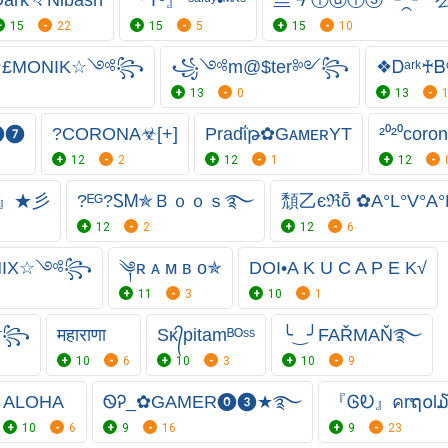
15
22
15
5
15
10
☆£MONIK☆༺꧂
꧁༺m@$ter༻꧂
❖Ꭰᵃʳᵏ♰Ᏼ
13
0
13
࿐⓿❼
?CORONA☣[+]
Pradΐթ✿GᴀᴍᴇʀYT
²⁰²⁰coron
12
2
12
1
12
O』★彡
⁣?ᴱᴳ?ᏚᎷ✯Ｂｏｏｓ࿐
頹乙єℜȭ ✿A°L°V°
12
2
12
6
ONIX☆༺꧂
༆ʀ ᴀ ᴍ ʙ ᴏ✯
DOI•A K U C A P E K√
11
3
10
1
e༒꧂
महाराणा
Sᴋ᭄pitamᴮᴼˢˢ
╰‿╯FAŘΜAŇ࿐
10
6
10
3
10
9
ALOHA
ᏫᎮ_✿GAMER⓿❸★࿐
『ᎶᎧ』คrຖ໐l
10
6
9
16
9
23