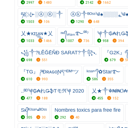
2997
1480
2142
1662
ཧᜰ꙰ꦿ➢░Ⓐ░Ⓚ░༒
Ⓐⓚ༒ᴮᴼˢˢ༄♠░░░░⁎̯༄
1503
106
1290
648
乂★ᴋɪꜱ͢͢͢ᴀɴ★乂
ᶦᶰᵈ᭄ₜₑₐₘ࿐⁰⁰⁷
༆༒₲₳れǤ
1033
1466
1007
736
958
394
꧁༒?ŁĚĞĒŇĐ SARAT?༒꧂,
『G2K』
698
551
679
5
『TG』 ཌĐʀᴀɢᴏƝད°ᴵᴰᴹ°ツ
ᵏᶦˢᵃⁿ°᭄✿Star࿐
610
993
586
355
..ᴮᴰ༆₲₳れǤֆƬモℜ༆ 2020
乂★༒☬₦ł₦ℑ
477
188
455
152
Sᴋ᭄ᴷᴵˢᵃⁿ•ᴮᴼˢˢ
Nombres toxics para free fire
305
30
292
40