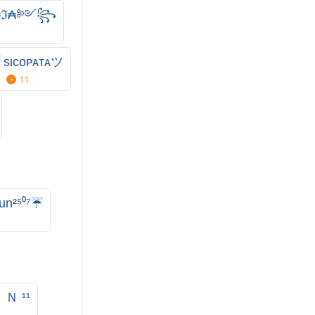
₦ℑ₳༻꧂
sιcoᴘᴀтᴀツ
11
un²⁵⁰⁷☔
 Ｎ ¹¹