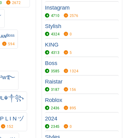
3
2672
Instagram
࿐
4710
2576
Stylish
4324
0
ᴀɴᴮᵒˢˢ
KING
594
4313
5
Boss
3585
1324
ʙ²ᴡ࿐
Raistar
3187
156
UL☬༒꧂
Roblox
2436
895
 P L I N ヅ
2024
152
2345
0
Styles