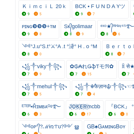
ＫｉｍｃｉＬ 20ｋ
BCK • F U N D A Yツ
9
5
9
7
ᴘɪɴɢ❾❾❾+ㅤᴛᴍㅤ
Sᴋ᭄golimaar
ᵉˣᵒ★᭄ᴬᴴᵃᵞ⁴⁵࿐
9
8
8
9
8
6
༺°J.u°S.t°⚔°A .t °浳° H . o °M
Ｂｅｒｔｏ
8
0
8
7
꧁༒viky༒꧂
✿₲₳れǤֆƬモℜ✿
ꐠ से
7
9
7
15
7
꧁༒mehul༒꧂
꧁༒☬फैज़ान☬༒꧂
7
5
7
4
ᴱᵀᴱᴿ•R̐ɪᴍʙᴀᴳᵍ࿐
J꙰O꙰K꙰E꙰R꙰mcbb
『BCK』 °F
6
3
6
17
6
0
༺ᴏᴘ°᭄?ℳɨռᝨʊ?༻ ൠ
ᏀᏴ♠ᏀᴀᴍɪɴɢㅤᏴᴏʏ