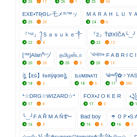
26
17
26
1
25
56
EXE•ƬƦΘレ乇メ³¹™ッ
ＭＡＲＡＨ ＬＵ Ｙ
25
20
24
6
『⁺⁶²』 ᭄Ｓａｓｕｋｅ༒
『2』ŤØXÏČA╰‿╯
22
4
22
12
[™]Alan⁰¹ヅ
தமிழன்டா
༺ᵗʰᵉ F A B R I C
20
20
20
3
20
13
ঔৣ【ᴇɢ】ℓ๏яýφэяঔৣ
ɪʟᴜᴍɪɴᴀᴛɪ
༄ᶦᶰᵈ᭄✿☞Y
18
2
18
5
17
390
*☆DRG☆WIZARD☆*
FOX•J O K E R
꧁☆
17
8
17
0
╰‿╯F A Ř Μ A Ň࿐
Bad boy
☂️ ＯＰ▪S A
16
3
16
6
16
2
☆ஜ۩꧁༒☬supern۞tomate☬༒꧂۩ஜ☆