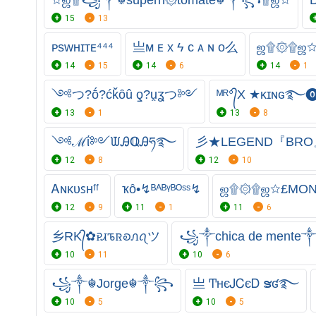
15
13
ᴘsㅤᴡʜɪᴛᴇ⁴⁴⁴
亗ᴍ ᴇ x ϟ ᴄ ᴀ ɴ ᴏ么
ஜ۩۞۩ஜ
14
15
14
6
14
1
༺つ?ṓ?ćǩȏû ƍ?ṷʓつ༻
ᴹᴿ°᭄X ★ᴋɪɴɢ
13
1
13
8
༺ℳΐ༻ᙡᎯ⁣ℚᎯཧ࿐
彡★LEGEND『BR
12
8
12
10
Ꭺɴᴋᴜꜱʜㅤᶠᶠ
ҡȏ•↯ᴮᴬᴮᵞᴮᴼˢˢ↯
ஜ۩۞۩ஜ☆£M
12
9
11
1
11
6
乡RK᭄✿ꭾꮧꮦꮢꭷꮑꪖツ
꧁༒chica de ment
10
11
10
6
꧁༒☬Jorge☬༒꧂
亗 ͲнєᎫᏟєᎠ ຮʛ࿐
10
5
10
5