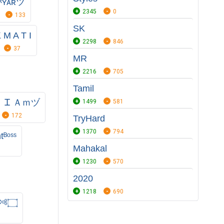
ᴹᴿʏᴀʀツ
2345
0
133
SK
 M A T I
2298
846
37
MR
2216
705
Tamil
 Ꮖ Ａｍヅ
1499
581
172
TryHard
1370
794
ᴮᵒˢˢ
Mahakal
1230
570
2020
1218
690
❀ ﾒ刀ﾒﾒ༺۝
5