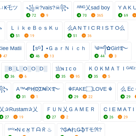
ㄩҜ乇ツ
꧁☠︎?vais?☠︎꧂
ᴬᴵᴺᴳ乂sad boy
Y A K 
72
9
70
365
69
꧂
ＬｉｋｅＢｏｓＫｕ
么A N T I C R I S T O么
51
19
51
36
iee Matii
【sᴳ】•ＧａｒＮｉｃｈ
༄ᶦᶰᵈ᭄✿Girl࿐
47
46
13
44
3
░B░L░O░O░D░
亗ɴ ɪ ᴄ ᴏ
ＫＯＫＭＡＴＩᴳᴬᴱᶻ
36
6
35
95
35
5
☬꧂
A™•ⱣH҉O҉Σ₦ЇX࿐
☬FAKE۝LOVE ☬
么 Ꭼꮯ 
31
1
29
22
29
乂✰Rustam✰乂
ＦＵＮ乂ＧＡＭＥＲ
C I E M A T I
27
19
27
2
26
29
ᵒⁿⁱᶜ•N є אָ T ᗩ ᖇ ♨
?₲₳れǤֆƬモℜ?