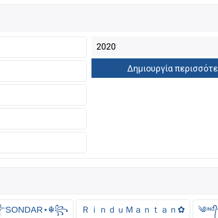
༒SONDAR⋆☬꧂
ＲｉｎｄｕＭａｎｔａｎ✿
༄ᶦᶰ