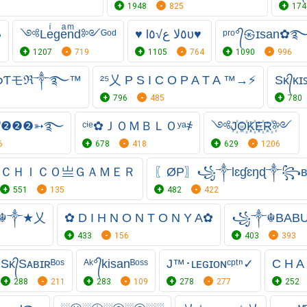
1948
825
174
♠
༺Leͥgeͣnͫd༻ᴳᵒᵈ
♥ l٥ﻻ ﻉ√٥υ♥
ᵖʳᵒ°᭄㉿ɪsan✿
1207
719
1105
764
1090
996
ֆƬモℜ༒࿐™
²⁵乂 P S I C O P A T A ™→⚡
Sᴋ᭄ᴋɪꜱ
796
485
780
ᵈ᭄❷❷❷➳࿐
ᶜⁱᵉ✿ＪＯＭＢＬＯʸᵃ҂
༺J꙰O꙰K꙰E꙰R꙰༻
6
678
418
629
1206
ＣＨＩＣＯ亗ＧＡＭＥＲ
〖ØP〗꧁༒Ɩɛɠɛŋɖ༒꧂
551
135
482
422
₳☬༒★乂
✿ D I H N O N T O N Y A✿
꧁༒☬BAB
433
156
403
393
Sᴋ᭄Sᴀʙɪʀᴮᵒˢ
ᴬᵏ°᭄kisanᴮᵒˢˢ
J™･ʟᴇɢɪᴏɴᶜᵖᵗⁿ✓
C H A
288
211
283
109
278
277
252