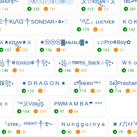
Rʌʜʋl࿐
░Ⓚ░ⓘ░ⓢ░ⓐ░░
乂☆ᴋɪꜱ͢͢͢ᴀɴ☆乂
ꜰʙʟ•
144
225
181
213
24
201
ᎻᎬ༒ᏦᎥᏁᏳ༒SONDAR⋆☬•♡
『ᴻ乙』ʟᴜᴄϟꜰᴇʀ
K O K
6
173
12
162
⚔★ᴋɪꜱ͢͢͢ᴀɴ★⚔
★ⓃⒽⓀ▓ᴀɴᴊᴀʟɪ▓★
♪♫Pro☬Boy✿
157
205
156
47
153
67
꧁༒☬τoxico☬༒꧂
꧁☆गब्बरis_back☆꧂
Ｗｈｏ
145
121
144
492
130
ʸᵃ煤꧂
★ D R A G O N ★
ᴄᴹ᭄ʜᴇʀo™⁴
Sᴋ᭄Prashant
123
7
119
24
116
28
ａｎ
⁺⁶²乂Vɪя͢ʊ͋S͚
PWㅤM A M B A☂ ⁹⁹⁹
104
219
97
86
『sᴛʀᴋ』ᴷᴺᴵᴳᴴᵀ༒࿐
N u n g g u i n y a
91
45
90
77
79
4