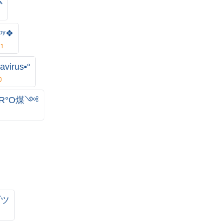
ᵒʸ❖
11
avirus▪︎°
0
A°R°O煤༺
໓ツ