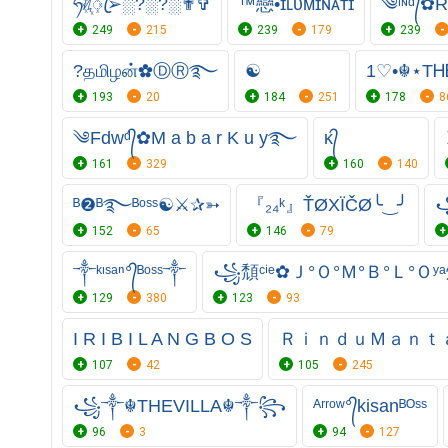
ཧᜰ꙰ꦿ➢░?░?░✟✞
™戀•ɪʟᴜᴍɪɴᴀᴛɪ
༄ᶦᶰᵈ᭄✿
249
215
239
179
239
?தமிழன்✿ⒹⓇ࿐
☯
1♡•☬⋆Т
193
20
184
251
178
8
༄Fdwᵈ᭄✿M a b a r K u y࿐
ᴋ᭄
161
329
160
140
ᴮ❷ᴮ࿐ᴮᵒˢˢ☯⚔✰➳
『₂₄ᵏ』ŤØXÏČØ╰‿╯
152
65
146
79
༒ᵏᶦˢᵃⁿ°᭄ᴮᵒˢˢ༒
꧁頹ᶜⁱᵉ✿Ｊ°Ｏ°Ｍ°Ｂ°Ｌ°Ｏ
129
380
123
93
I R I B I L A N G B O S
ＲｉｎｄｕＭａｎｔ
107
42
105
245
꧁༒☬THEVILLA☬༒꧂
ᴬʳʳᵒʷ°᭄kisanᴮᴼˢˢ
96
3
94
127