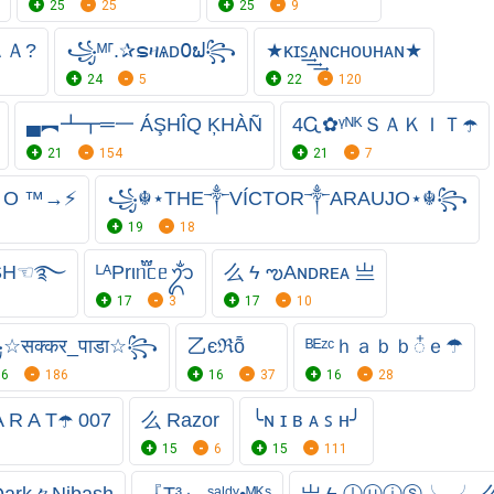
25
25
25
9
ＡＡ?
꧁ᴹ⸢.✰ຣዛѧᴅ߀ຟ꧂
★ᴋɪꜱ͢͢͢ᴀɴᴄʜᴏᴜʜᴀɴ★
24
5
22
120
▄︻┻┳═一 ÁŞHÎQ ĶHÀÑ
4Ꮹ✿ᵞᴺᴷＳＡＫＩＴ☂️
21
154
21
7
 I O ™→⚡
꧁☬⋆ТHE༒VÍCTOR༒ARAUJO⋆☬꧂
19
18
ASH☜࿐
ᴸᴬPrιᥒ֟፝ᥴᥱᬊᬁ
么 ϟ ఌAɴᴅʀᴇᴀ 亗
17
3
17
10
सक्कर_पाडा☆꧂
乙єℜȭ
ᴮᴱᶻᶜｈａｂｂ᭭ｅ☂
16
186
16
37
16
28
 R A T☂️ 007
么 Razor
╰ɴ ɪ ʙ ᴀ ꜱ ʜ╯
15
6
15
111
Dark々Nibash
『T³』 ˢᵃˡᵈʸ•ᴹᴷˢ
亗 ϟ ⓛⓤⓘⓢ╰⁔╯ 