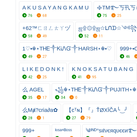
A K U S A Y A N G K A M U
࿇TM࿐丂卂丂
76
68
75
25
+62™ㄈㄖㄥㄊㄚヅ
ஜ۩۞۩ஜ☆ᒪᑎᗪ☆༺
58
49
52
11
1♡•☬⋆ТᎻᎬ༒ᏦᎥᏁᏳ༒HARSH⋆☬•♡
999+•C
49
27
46
L I K E D O N K !
K N O K S A T U B A N G
42
25
41
95
么 AGEL
꧁☬⋆ТᎻᎬ༒ᏦᎥᏁᏳ༒PUJITH⋆
35
17
34
0
么Mⱥ?crᎥa∂a✿
【ͼᵀɴ】『』ŤØXÏČA╰‿╯
28
1
27
79
999+
ᵏᶦˢᵃⁿᴮᵒˢˢ
༄ᴵᴺᴰ°ѕιℓνєяqυєєи࿐