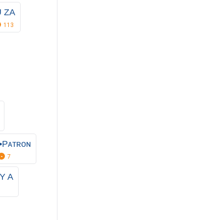
U ZA
113
•Pᴀᴛʀᴏɴ
7
 Y A