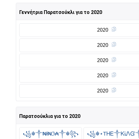
Γεννήτρια Παρατσούκλι για το 2020
2020
2020
2020
2020
2020
Παρατσούκλια για το 2020
꧁☬༒₦ł₦ℑ₳༒☬꧂
꧁☬⋆ТᎻᎬ༒ᏦᎥᏁᏳ