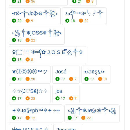
21
36
21
8
•τȻ•༒ᏧoֆҼ༒꧂
ᬆ᭄ᴶᵒˢᵉ3ᵃ╰‿╯༒
20
9
18
30
꧁༒☬jOSЄ☬༒꧂
18
22
✞۝ 亗 ༄ᶦᶰᵈ᭄✿ J O S E፝֟፝֟ 么༒✞
18
8
❦ⒿⓄⓈⒺ™ツ
José
•ﾒℑ٥ȿ६ﾒ•
18
28
17
7
17
31
♤☆{J♡S€}☆♤
jos
17
28
17
7
✦✞Jø§£ƿh™✞✦ ༓༓
꧁༒☬Jø§€☬༒꧁
17
12
17
22