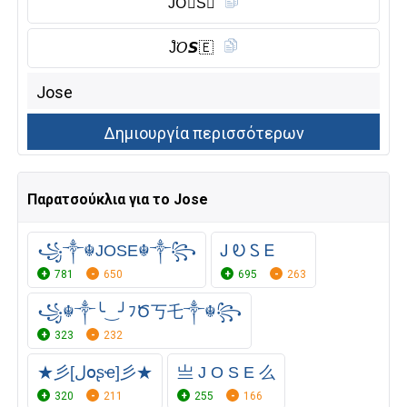
J̆̈O⃠S̾𝔈
J̑̈𝘖𝙎🇪
Παρατσούκλια για το Jose
꧁༒☬JOSE☬༒꧂
Ꭻ Ꭷ Ꮪ Ꭼ
781
650
695
263
꧁☬༒╰‿╯ﾌԾ丂乇༒☬꧂
323
232
★彡[لօʂҽ]彡★
亗 J O S E 么
320
211
255
166