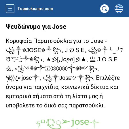
Topnickname.com
Ψευδώνυμο για Jose
Κορυφαία Παρατσούκλια για το Jose -
꧁༒☬JOSE☬༒꧂, Ꭻ Ꭷ Ꮪ Ꭼ, ꧁☬༒╰‿╯ﾌ
Ծ丂乇༒☬꧂, ★彡[لօʂҽ]彡★, 亗 J O S E
么, ꧁༺☬༒ⓙⓞⓢⓔ༒☬༻꧂,
. Επιλέξτε
ཧᜰ꙰ꦿ➢jose༒, ꧁༒Jᴏsᴇツ༒꧂
όνομα για παιχνίδια, κοινωνικά δίκτυα και
εμπορικά σήματα από τη λίστα μας ή
υποβάλετε το δικό σας παρατσούκλι.