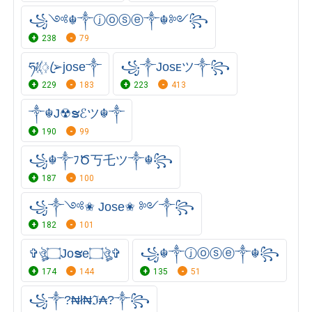
꧁༺☬༒ⓙⓞⓢⓔ༒☬༻꧂
238
79
ཧᜰ꙰ꦿ➢jose༒
꧁༒Jᴏsᴇツ༒꧂
229
183
223
413
༒☬J☢ຮℰツ☬༒
190
99
꧁☬༒ﾌԾ丂乇ツ༒☬꧂
187
100
꧁༒༺✬ Jose✬ ༻༒꧂
182
101
✞ঔৣ۝Joຮe۝ঔৣ✞
꧁☬༒ⓙⓞⓢⓔ༒☬꧂
174
144
135
51
꧁⁣༒?₦ł₦ℑ₳?༒꧂