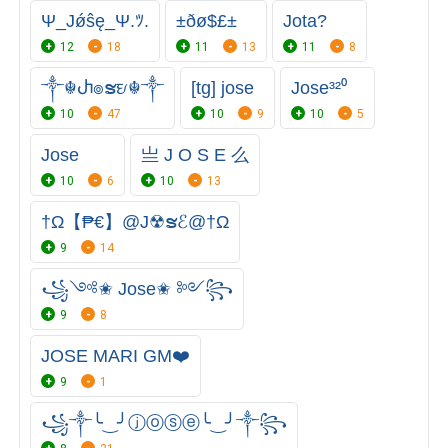
Ψ_Jǿŝę_Ψ.ﾂ.
±ðø$£±
Jota?
12
18
11
13
11
8
༒☬Ⴐ๏ຮᤎ☬༒
[tg] jose
Jose³²⁰
10
47
10
9
10
5
Jose
亗 J O S E 么
10
6
10
13
†Ω【₱€】@J☢ຮℰ@†Ω
9
14
꧁༺✬ Jose✬ ༻꧂
9
8
JOSE MARI GM❤️
9
1
꧁༒╰‿╯ⓙⓞⓢⓔ╰‿╯༒꧂