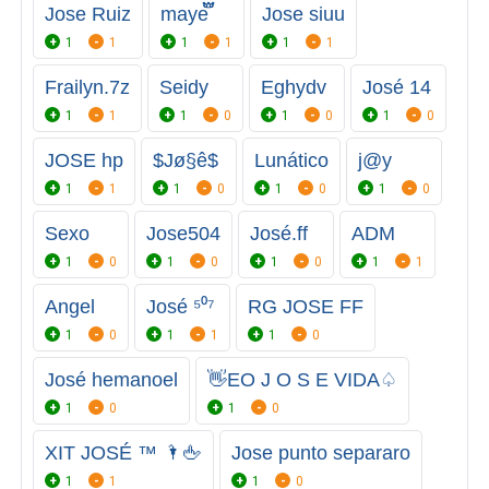
Jose Ruiz
maye፝֟፝֟
Jose siuu
1
1
1
1
1
1
Frailyn.7z
Seidy
Eghydv
José 14
1
1
1
0
1
0
1
0
JOSE hp
$Jø§ê$
Lunático
j@y
1
1
1
0
1
0
1
0
Sexo
Jose504
José.ff
ADM
1
0
1
0
1
0
1
1
Angel
José ⁵⁰⁷
RG JOSE FF
1
0
1
1
1
0
José hemanoel
👋EO J O S E VIDA♤
1
0
1
0
XIT JOSÉ ™️ 🌂🖕
Jose punto separaro
1
1
1
0