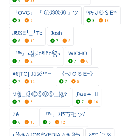
8
21
『OVG』 『 ⓙⓞⓢⓔ 』ツ
ᴮꜰϟ͏ Ꭻ Ꭷ Ꮪ Ꭼ¹⁵
8
9
8
13
ᎫᎧᏚᎬ╰‿╯Tͼ
Josh
8
10
7
8
『ᴮˢ』꧁JošᎥño꧂
WICHO
7
2
7
6
¥€[TG] José™~
《~J O S E~》
7
12
7
5
✞ঔৣ۝ⒿⒺⓈⓊⓈ۝ঔৣ✞
𝑱𝒐𝒔é☀️🏳️‍🌈
7
6
7
16
Zé
『ᴮˢ』ﾌԾ丂乇 ツ/
6
15
6
12
꧁✬△JOSÉVEDIA △✬ ꧂
×º°”˜`”°º×