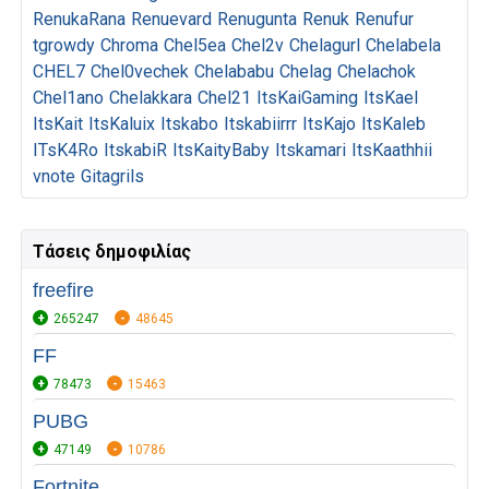
RenukaRana
Renuevard
Renugunta
Renuk
Renufur
tgrowdy
Chroma
Chel5ea
Chel2v
Chelagurl
Chelabela
CHEL7
Chel0vechek
Chelababu
Chelag
Chelachok
Chel1ano
Chelakkara
Chel21
ItsKaiGaming
ItsKael
ItsKait
ItsKaluix
Itskabo
Itskabiirrr
ItsKajo
ItsKaleb
ITsK4Ro
ItskabiR
ItsKaityBaby
Itskamari
ItsKaathhii
vnote
Gitagrils
Τάσεις δημοφιλίας
freefire
265247
48645
FF
78473
15463
PUBG
47149
10786
Fortnite