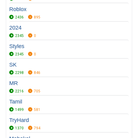
Roblox
2436
895
2024
2345
0
Styles
2345
0
SK
2298
846
MR
2216
705
Tamil
1499
581
TryHard
1370
794