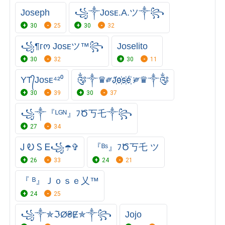
Joseph
꧁༒Jᴏsᴇ.A.ツ༒꧂
30
25
30
32
꧁¶гო Jᴏsᴇツ™꧂
Joselito
30
32
30
11
YT᭄Jᴏsᴇ⁴²⁰
༂༒♛༗J҉o҉s҉é҉ ༗♛༒༂
30
39
30
37
꧁༒『ᴸᴳᴺ』ﾌԾ丂乇༒꧂
27
34
Ꭻ Ꭷ Ꮪ Ꭼ꧁☂️️✞
『ᴮˢ』ﾌԾ丂乇 ツ
26
33
24
21
『 ᴮ』Ｊｏｓｅ乂™
24
25
꧁༒✯ℑØ₴Ɇ✯༒꧂
Jojo