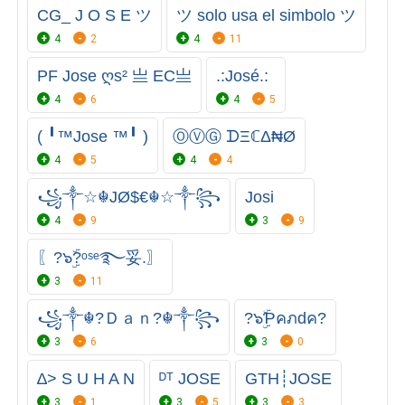
CG_ J O S E ツ
ツ solo usa el simbolo ツ
4
2
4
11
PF Jose ღs² 亗 EC亗
.:José.:
4
6
4
5
( ╹™Jose ™╹ )
ⓄⓋⒼ ᗪΞℂΔ₦Ø
4
5
4
4
꧁༒☆☬JØ$€☬☆༒꧂
Josi
4
9
3
9
〖?๖ۣۜ?ᵒˢᵉ࿐妥.〗
3
11
꧁༒☬?Ｄａｎ?☬༒꧂
?๖ۣۜƤคภdค?
3
6
3
0
∆> S U H A N
ᴰᵀ JOSE
GTH┊JOSE
3
1
3
5
3
3