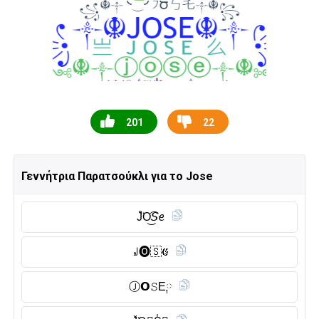
201
22
Γεννήτρια Παρατσούκλι για το Jose
J̑̈O͜͡𝘚ꫀ
꒻🅞︎🇸 𝔈
Ⓙ︎𝗢𝚂E༙