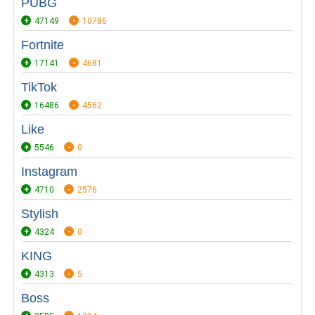
PUBG
47149
10786
Fortnite
17141
4681
TikTok
16486
4562
Like
5546
0
Instagram
4710
2576
Stylish
4324
0
KING
4313
5
Boss