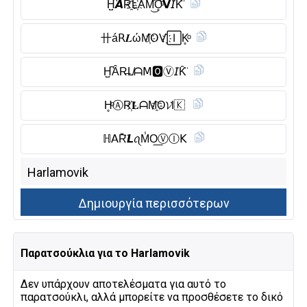
H̺͆𝘼R҈L҉ẰM͜͡O̥ͦ𝗩𝘐K̆̈
卄á𝖱𝑳ώM҉𝖮V҉🄸K̥ͦ
H̺͆ÂR̶L̸ᗩ𝖬🅾︎Ⓥ︎𝘐K̑̈
H̥ͦⒶ︎R҉𝐋ᗩM҈O𝓥I🇰
ℍ𝖠R̆̈𝙇ꪖM̾O͟Ⓥ︎Ⓘ︎𝖪
Παρατσούκλια για το Harlamovik
Δεν υπάρχουν αποτελέσματα για αυτό το
παρατσούκλι, αλλά μπορείτε να προσθέσετε το δικό