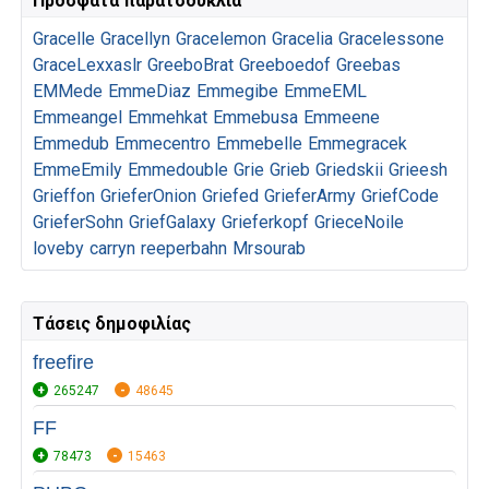
Πρόσφατα παρατσούκλια
Gracelle
Gracellyn
Gracelemon
Gracelia
Gracelessone
GraceLexxaslr
GreeboBrat
Greeboedof
Greebas
EMMede
EmmeDiaz
Emmegibe
EmmeEML
Emmeangel
Emmehkat
Emmebusa
Emmeene
Emmedub
Emmecentro
Emmebelle
Emmegracek
EmmeEmily
Emmedouble
Grie
Grieb
Griedskii
Grieesh
Grieffon
GrieferOnion
Griefed
GrieferArmy
GriefCode
GrieferSohn
GriefGalaxy
Grieferkopf
GrieceNoile
loveby
carryn
reeperbahn
Mrsourab
Τάσεις δημοφιλίας
freefire
265247
48645
FF
78473
15463