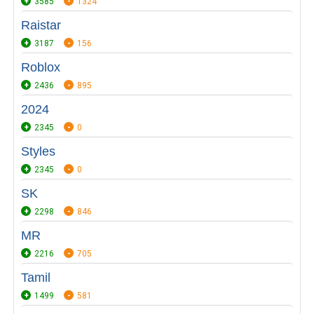
3585
1324
Raistar
3187
156
Roblox
2436
895
2024
2345
0
Styles
2345
0
SK
2298
846
MR
2216
705
Tamil
1499
581