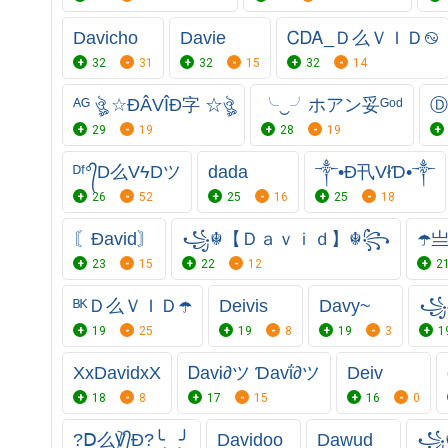
Davicho
Davie
ᏟᎠᎪ_Ｄ么ＶＩＤ࿊
32
31
32
15
32
14
ᴬᴳ ঔৣ ☆ĐÂVÎĐ字 ☆ঔৣ
╰‿╯ホアン妥ᴳᵒᵈ
Ⓓ
29
19
28
19
ᴰᶠ°᭄D么VϟDツ
dada
༒•Đ卂VłƊ•༒
26
52
25
16
25
18
〘Đavid〙
꧁☬【Ｄａｖｉｄ】☬꧂
☂️
23
15
22
12
2
ᴮᴷＤ么ＶＩＤ☂️
Deivis
Davy~
꧁
19
25
19
8
19
3
1
XxDavidxX
ᎠavᎥ∂ツ Ɗavΐ∂ツ
Deiv
18
8
17
15
16
0
?Ⅾ么℣᭄Đ?╰‿╯
Davidoo
Dawud
꧁