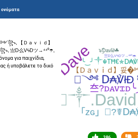
ι ονόματα
Đ ༻꧂, 【Ｄａｖｉｄ】
꧂, 亗D么VϟDツ→⁴⁴⁰☂️,
 όνομα για παιχνίδια,
μας ή υποβάλετε το δικό
386