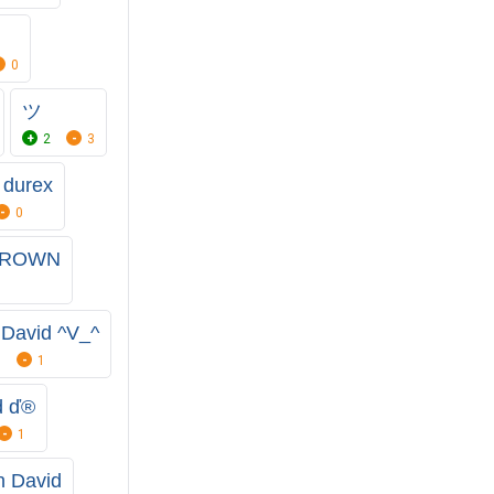
0
ツ
2
3
 durex
0
 BROWN
 David ^V_^
1
1
d ď®
1
n David