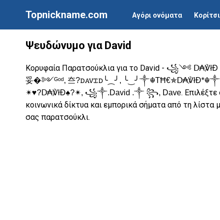
Topnickname.com
Αγόρι ονόματα
Κορίτσ
Ψευδώνυμο για David
Κορυφαία Παρατσούκλια για το David -
꧁༺ Ⅾ₳℣ł
妥�༻ᴳᵒᵈ, 夳?ꭰꭺꮩꮖꭰ╰⁔╯, ╰‿╯༒☬TĦ€✯Ⅾ₳℣łĐ*☬༒
. Επιλέξτε
✴♥?Ⅾ₳℣łĐ♠?✴, ꧁༒.David .༒ ꧂, Dave
κοινωνικά δίκτυα και εμπορικά σήματα από τη λίστα 
σας παρατσούκλι.