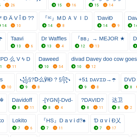
5
26
15
16
15
14
️ Đ Ä V Î Đ ?‍?
『ˢᶜ』MＤＡＶＩＤ
ƊaviÐ
Dav
14
10
14
8
14
9
1
️
Taavi
Dr Waffles
『вв』→ MEJOR ★
D
13
6
13
4
12
13
PㅤD 么 V ϟ D
Daweed
divad Davey doo cow goe
1
11
10
54
10
12
s
꧁§?Ⅾ么℣łĐ ? §꧂
+51 ꭰꭺꮩꮖꭰ→☂️
DVD
10
9
8
9
8
8
妥☬
Davidoff
-[YGN]-Dvd-
?DAVID?
达卫
8
11
8
4
8
11
8
2
ko
Lokito
『HS』D a v i d?♠️
Ɗ α v ί Đ乂
7
6
7
11
7
17