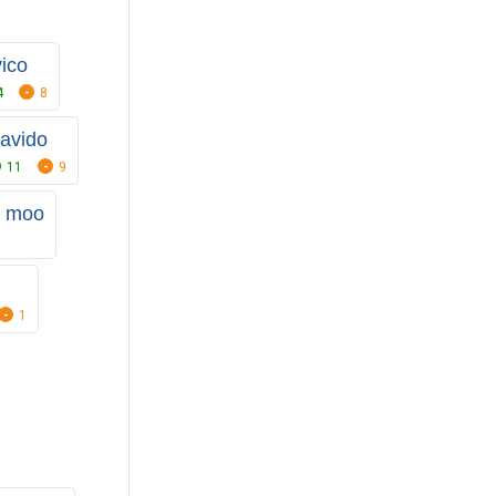
ico
4
8
avido
11
9
s moo
1