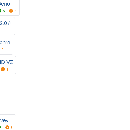
Deno
6
8
.2.0☆
apro
2
ID VZ
1
vey
2
8