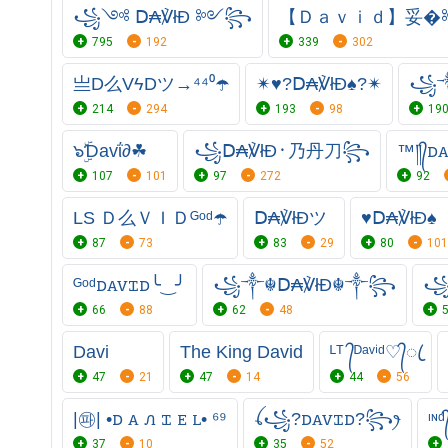
꧁༺ Ⅾ₳℣łĐ ༻꧂
【Ｄａｖｉｄ】妥�༻
795
192
339
302
亗D么VϟDツ→⁴⁴⁰☂️
✴♥?Ⅾ₳℣łĐ♠?✴
꧁༒.
214
294
193
98
19
๖ۣۜƊavΐ∂☘
꧁Ⅾ₳℣łĐ᛫乃丹刀꧂
™༎᭄ꭰ
107
101
97
272
92
LS Ｄ么ＶＩＤᴳᵒᵈ☂️
Ⅾ₳℣łĐツ
♥️Ⅾ₳℣łĐ♠
87
73
83
29
80
101
ᴳᵒᵈꭰꭺꮩꮖꭰ╰‿╯
꧁༒☬Ⅾ₳℣łĐ☬༒꧂
꧁
66
88
62
48
Davi
The King David
ᴸᵀ ᭄ᴰᵃᵛⁱᵈ♡᭄ꦿ
47
21
47
14
44
56
|㉺| •ꭰ ꭺ ꮑ ꮖ ꭼ ꮮ• ⁶⁹
ꪶ꧁?ꭰꭺꮩꮖꭰ?꧂ꫂ
ᶦᶰᵈ
37
10
35
52