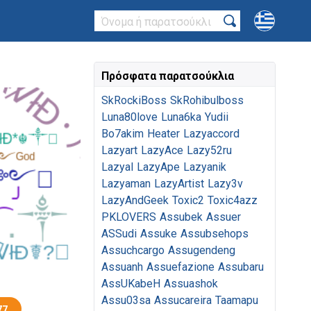
Πρόσφατα παρατσούκλια
SkRockiBoss
SkRohibulboss
Luna80love
Luna6ka
Yudii
Bo7akim
Heater
Lazyaccord
Lazyart
LazyAce
Lazy52ru
Lazyal
LazyApe
Lazyanik
Lazyaman
LazyArtist
Lazy3v
LazyAndGeek
Toxic2
Toxic4azz
PKLOVERS
Assubek
Assuer
ASSudi
Assuke
Assubsehops
Assuchcargo
Assugendeng
Assuanh
Assuefazione
Assubaru
AssUKabeH
Assuashok
Assu03sa
Assucareira
Taamapu
77