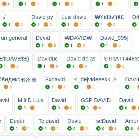
0
1
1
1
2
1
1
:/
David py
Luis david
₩¥)đävï(€£
D4
1
2
1
0
1
1
1
0
 un general
Devid
₩DAVID₩
David_005]
1
0
1
2
1
0
{£$DAVE$£}
Daviduc
David delas
STRATT4483
1
0
1
0
1
0
1
0
ⷠбⷧвⷶиⷩдикс🎀🎀🎀
Fxdavid
<_dejvideeekk_>
DAVI
0
1
1
1
0
1
avid
Mili D Luis
David
GSP DAVID
David
0
1
0
0
0
0
0
z
Deybi
Tc david
David
scDavid
Amor
0
1
0
1
0
3
0
1
0