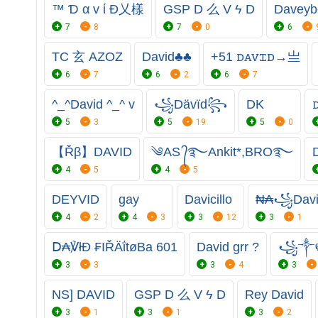
™ Ɗ α v ί Đ乂樣
GSP D 么 V ϟ D
Daveyb
7
8
7
0
6
TC 玄 AZOZ
David♣♣
+51 ꭰꭺꮩꮖꭰ→亗
6
7
6
2
6
7
^_^David ^_^ v
꧁⁣Dävïd꧂
DK
5
3
5
19
5
0
【Řβ】DAVID
༄AS ᭄࿐Ankit*,BRO࿐
4
5
4
5
DEYVID
gay
Davicillo
₦₳꧁⁣Dav
4
2
4
3
3
12
3
1
Ⅾ₳℣łĐ ₣IŘÄΐtøΒa 601
David grr ?
꧁༒☬妥
3
3
3
4
3
NS] DAVID
GSP D 么 V ϟ D
Rey David
3
1
3
1
3
2