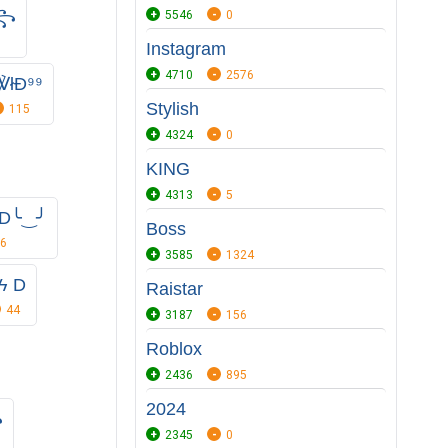
༒꧂
5546
0
Instagram
4710
2576
łĐ⁹⁹⁩
Stylish
115
4324
0
KING
4313
5
D╰‿╯
Boss
6
3585
1324
ϟ D
Raistar
44
3187
156
Roblox
2436
895
2024
꧂
2345
0