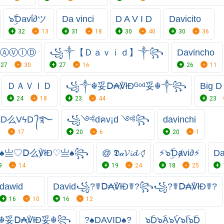
๖ۣۜƊavΐ∂ツ
Da vinci
D A V I D
Davicito
32
13
31
18
30
40
30
36
ⒶⓋⒾⒹ
꧁༒【Ｄａｖｉｄ】༒꧂
Davincho
27
30
27
16
26
11
ＤＡＶＩＤ
꧁༒☬妥Ⅾ₳℣łĐᴳᵒᵈ妥☬༒꧂
Big D
24
18
23
44
23
亗D么VϟD ᭄࿐
꧁༺dคv¡d ༺꧂
davinchi
1
17
20
6
20
1
♠亗♡Ⅾ么℣łĐ♡亗♠꧂
@ 𝕯𝒶𝓥𝓲𝓭 ⚥
⚡๖ۣۜƊⱥvi∂⚡
Da
9
14
19
24
18
25
dawid
David꧁?☤Ⅾ₳℣łĐ☤?꧂꧁?☤Ⅾ₳℣łĐ☤?
16
10
16
12
☬妥Ⅾ₳℣łĐ妥☬꧂
?♠️DAVID♠️?
๖ۣۣۜD๖ۣۣۜА๖ۣۣۜV๖ۣۣۜI๖ۣۣۜD