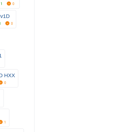
1
0
v1D
1
0
1
D HXX
0
1
1