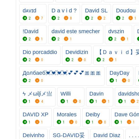
dᴀvɪd
D a v i d ?
David SL
Doudou
2
7
2
8
2
2
2
1
!David
david este smecher
dvszin
2
1
2
1
2
1
Dio porcaddio
Devidizin
【Ｄａｖｉｄ】妥
2
0
2
0
2
1
Долбаеб💓💓💓💓💕💕💕🎀🎀🎀
DayDay
2
0
1
0
ϟ メωίɭίメ亗
Willi
Davin
davidsh
1
4
1
0
1
1
1
2
DAVID XP
Morales
Deiby
Dave Gó
1
1
1
0
1
0
1
1
Deivinho
SG-DAVID妥
David Diaz
. . . 