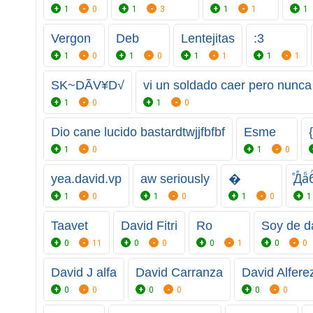
1
0
1
3
1
1
1
Vergon
Deb
Lentejitas
:3
1
0
1
0
1
1
1
1
SK~DÃV¥D√
vi un soldado caer pero nunca
1
0
1
0
Dio cane lucido bastardtwjjfbfbf
Esme
1
0
1
0
yea.david.vp
aw seriously
�
ⷷДⷷа
1
0
1
0
1
0
1
Taavet
David Fitri
Ro
Soy de d
0
11
0
0
0
1
0
0
David J alfa
David Carranza
David Alfere
0
0
0
0
0
0