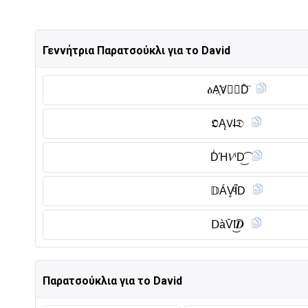
Γεννήτρια Παρατσούκλι για το David
ዕA҉V⃠𝓘D̑̈
𝕺Ą𝖵I̶𝔇
D̾Ή𝑉ⁱD͜͡
𝔻ÁV̥ͦȊ̈D
𝖣àV̆̈I͜͡𝑫
Παρατσούκλια για το David