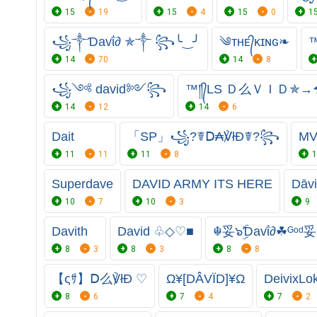
15
19
15
4
15
0
1
꧁༒Ɗavΐ∂ ✯༒ ꧂╰‿╯
༄ᴛʜᴇ᭄ᴋɪɴɢ❧
™
14
70
14
8
꧁༺ david༻꧂
™༎᭄LS Ｄ么ＶＩＤ✯→☂
14
12
14
6
Dait
「SP」꧁?☤Ⅾ₳℣łĐ☤?꧂
MV
11
11
11
8
1
Superdave
DAVID ARMY ITS HERE
Dāvi
10
7
10
3
9
Davith
David ♧◇♡■
☬妥๖ۣۜƊavΐ∂☘ᴳᵒᵈ
8
3
8
3
8
8
【ςｻ】Ⅾ么℣łĐ ♡
Ω¥[DÂVÏD]¥Ω
DeivixLo
8
6
7
4
7
2