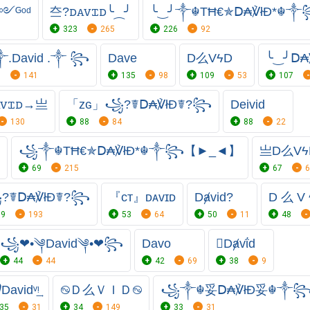
ᴳᵒᵈ
夳?ꭰꭺꮩꮖꭰ╰⁔╯
╰‿╯༒☬TĦ€✯Ⅾ₳℣łĐ*☬
323
265
226
92
David .༒ ꧂
Dave
D么VϟD
╰‿╯Ⅾ₳℣
0
141
135
98
109
53
107
ꭺꮩꮖꭰ→亗
「ᴢɢ」꧁?☤Ⅾ₳℣łĐ☤?꧂
Deivid
130
88
84
88
22
꧁༒☬TĦ€✯Ⅾ₳℣łĐ*☬༒꧂【►_◄】
亗D么Vϟ
69
215
67
6
?☤Ⅾ₳℣łĐ☤?꧂
『ᴄᴛ』ᴅᴀᴠɪᴅ
Dⱥvid?
D 么 V 
59
193
53
64
50
11
48
꧁❤•༆David༆•❤꧂
Davo
Dⱥvΐd
44
44
42
69
38
9
᭄Davidᵛ͢ᵎ
࿊Ｄ么ＶＩＤ࿊
꧁༒☬妥Ⅾ₳℣łĐ妥☬༒
35
31
34
149
33
31