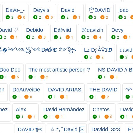
Davo-_-
Deyvis
David
⁵͢͢͢⁰⁷DAVID
joao
2
0
2
0
2
1
2
2
2
David ♡
Debido
D@viid
@davizin
Devy
2
1
2
0
2
1
2
4
2
1
�༻ᴳᵒᵈ꧁༺ Ⅾ₳℣łĐ ༻꧂
Lz D༙A̾V̑̈𝓘𝘿
david
2
2
2
Doo Doo
The most artistic person ?
NS DAVID //
1
5
1
2
1
0
on
DeAuVeiDe
DAVID ARIAS
THE DAVID
^/^
1
0
1
0
1
2
mez
Alex
David Hernández
Chetos
Davi
1
1
1
1
1
0
1
.
DAVID ¶®
☆.*｡ﾟDavid [̲̅$̲̅
Davidd_323
E