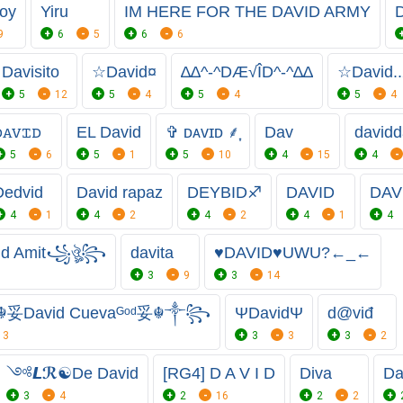
oy
Yiru
IM HERE FOR THE DAVID ARMY
9
6
5
6
6
Davisito
☆David¤
∆∆^-^DÆ√ÎD^-^∆∆
☆David.
5
12
5
4
5
4
5
4
ꭰꭺꮩꮖꭰ
EL David
✞ ᴅᴀᴠɪᴅ ⸙͎
Dav
davidd
5
6
5
1
5
10
4
15
4
Dedvid
David rapaz
DEYBID♐
DAVID
DAV
4
1
4
2
4
2
4
1
4
id Amit꧁ঔৣ꧂
davita
♥️DAVID♥️UWU?←_←
3
9
3
14
David Cuevaᴳᵒᵈ妥☬༒꧂
ΨDavidΨ
d@viđ
3
3
3
3
2
༺𝙇ℛ☯️De David
[RG4] D A V I D
Diva
Da
3
4
2
16
2
2