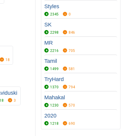
Styles
2345
0
SK
2298
846
MR
2216
705
18
Tamil
1499
581
TryHard
1370
794
viduski
Mahakal
18
3
1230
570
2020
1218
690