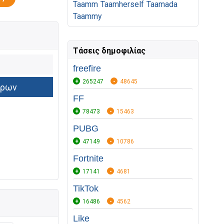
Taamm
Taamherself
Taamada
Taammy
Τάσεις δημοφιλίας
freefire
265247
48645
FF
78473
15463
PUBG
47149
10786
Fortnite
17141
4681
TikTok
16486
4562
Like