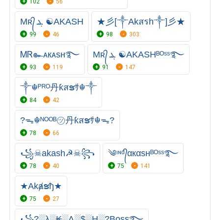
102
56
Mʀ᭄ ܔ ☯AKASH
★彡[༒Akสรh༒]彡★
99
46
98
303
ᎷᏒ๛ᴀкᴀsн࿐
Mʀ᭄ ܔ ☯AKASHᴮᴼˢˢ࿐
93
119
91
147
༒☬ᴾᴿᴼ丹ƙสຮｻ☬༒
84
42
?ᯓ☬ᴺᴼᴼᴮ㋡丹ƙสຮｻ☬ᯓ?
78
66
꧁☠︎akash☭☠꧂
༄ᶦᶰᵈ᭄αкαѕнᴮᴼˢˢ࿐
78
40
75
141
★Akⱥຮђ★
75
27
꧁?░λ░₭░Λ░$░H░?Boss࿐