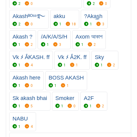
2
0
2
0
Akashᴮᴼˢˢ࿐
akku
?Aka͢͢͢sh
2
0
1
18
1
3
Akash ?
/A/K/A/S/H
Axom আকাশ
1
2
1
3
1
2
Vk ﾒ ẮᏦASH. ff
Vk ﾒ Ắ2Ꮶ. ff
Sky
1
4
1
1
1
2
Akash here
BOSS AKASH
1
0
1
1
Sk akash bhai
Smoker
A2F
1
5
1
0
1
2
NABU
1
4