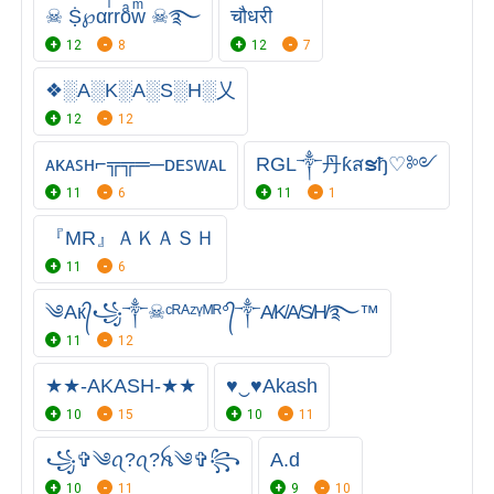
☠︎ Ṩ℘αrͥroͣwͫ ☠︎࿐
चौधरी
12
8
12
7
❖░A░K░A░S░H░乂
12
12
ᴀᴋᴀꜱʜ⌐╦╦═─ᴅᴇꜱᴡᴀʟ
RGL༒丹ƙสຮђ♡༻
11
6
11
1
『MR』ＡＫＡＳＨ
11
6
༄Aк᭄꧁༒☠︎ᶜᴿᴬᶻᵞᴹᴿ°᭄༒A̸K̸A̸S̸H̸࿐™
11
12
★★-AKASH-★★
♥‿♥Akash
10
15
10
11
꧁✞︎༄ꪖ?ꪖ?ꫝ༄✞︎꧂
A.d
10
11
9
10