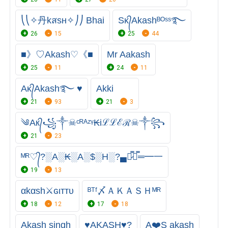
⎝⎝✧丹kสsʜ✧⎠⎠ Bhai
Sᴋ᭄Akashᴮᴼˢˢ࿐
26
15
25
44
■》♡Akash♡《■
Mr Aakash
25
11
24
11
Aᴋ᭄Akash࿐ ♥
Akki
21
93
21
3
༄Aк᭄꧁༒☠︎ᶜᴿᴬᶻᵞ₭iℒℒℰℛ☠︎༒꧂
21
23
ᴹᴿ♡᭄?░A░₭░A░$░H░?▄︻̷̿┻̿═━一
19
13
αkαѕh⚔️ɢιттυ
ᴮᵀᶠ〆ＡＫＡＳＨᴹᴿ
18
12
17
18
Akash singh
♥AKASH♥?
A❤️S akash