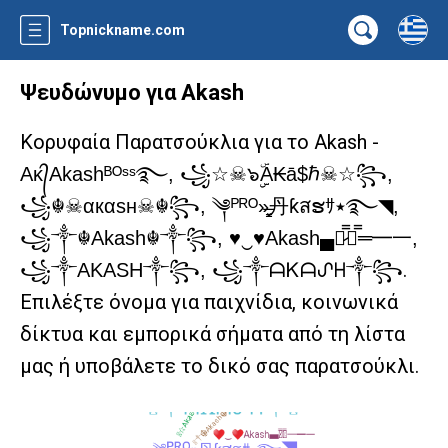
Topnickname.com
Ψευδώνυμο για Akash
Κορυφαία Παρατσούκλια για το Akash -
Aᴋ᭄Akashᴮᴼˢˢ࿐, ꧁☆☠๖ۣۣۜА₭ā$ℏ☠☆꧂,
꧁☬☠αкαѕн☠︎☬꧂, ༆ᴾᴿᴼ»̶̳͓丹ƙสຮｻ٭࿐◥,
꧁༒☬Akash☬༒꧂, ♥‿♥Akash▄︻̷̿┻̿═━一,
.
꧁༒AKASH༒꧂, ꧁༒ᗩᏦᗩᔑᕼ༒꧂
Επιλέξτε όνομα για παιχνίδια, κοινωνικά
δίκτυα και εμπορικά σήματα από τη λίστα
μας ή υποβάλετε το δικό σας παρατσούκλι.