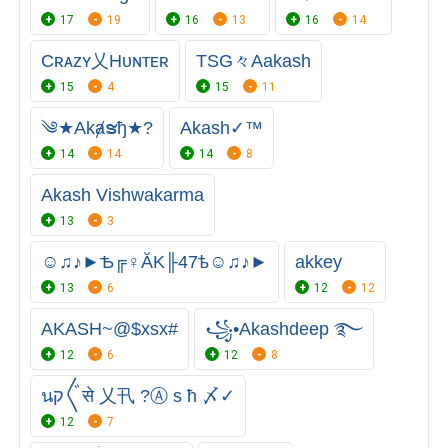
17
19
16
13
16
14
Cʀᴀᴢʏ乂Hᴜɴᴛᴇʀ
TSG々Aakash
15
4
15
11
༄★Akⱥຮђ★?
Akash✓™
14
14
14
8
Akash Vishwakarma
13
3
☺♫♪►Ѣ╔♀ĂK╟47ѣ☺♫♪►
akkey
13
6
12
12
AKASH~@$xsx#
꧁•Akashdeep ࿐
12
6
12
8
นק〲से 乂卂 ?Ⓐ s ħ 〆✓
12
7