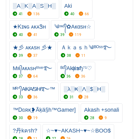
░A░K░A░S░H░
Aki
41
136
40
66
★Ꮶɪɴɢㅤ ᴀᴋᴀᏕʜ
༄ᶦᶰᵈ᭄✿Aкαѕн☆
40
41
39
119
★彡 ᴀᴋᴀsʜ 彡★
Ａｋａｓｈ༄ᴮᴼˢˢ࿐
39
37
38
11
Mʀ᭄ᴀкᴀsнˡºᵛᵉ࿐
ᴮᵈ᭄Ak̸ⱥຮђ⁷¹♡
37
64
36
36
ᴹᴿ°᭄A̸K̸A̸S̸H̸࿐™
░λ░₭░Λ░$░H░
33
36
31
28
™Ꭰᥲʀκ͢❥Ãķä§h™Gamer]
Akash +sonali
30
19
28
9
?丹kครh?
☆~♥~AKASH~♥~☆BOO$
28
11
27
26