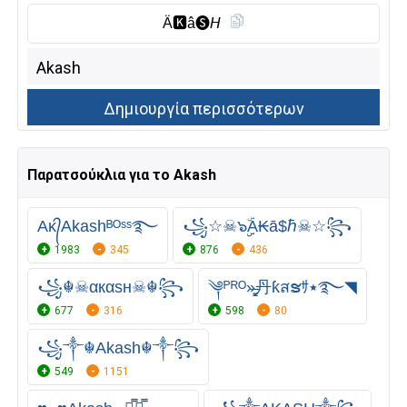
Ä🅺︎â🅢︎𝘏
Παρατσούκλια για το Akash
Aᴋ᭄Akashᴮᴼˢˢ࿐
꧁☆☠๖ۣۣۜА₭ā$ℏ☠☆꧂
1983
345
876
436
꧁☬☠αкαѕн☠︎☬꧂
༆ᴾᴿᴼ»̶̳͓丹ƙสຮｻ٭࿐◥
677
316
598
80
꧁༒☬Akash☬༒꧂
549
1151