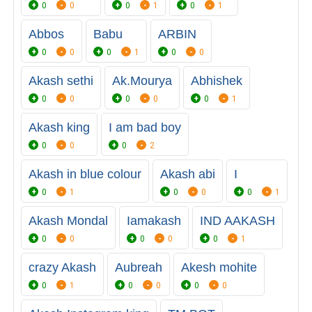
0
0
0
1
0
1
Abbos
Babu
ARBIN
0
0
0
1
0
0
Akash sethi
Ak.Mourya
Abhishek
0
0
0
0
0
1
Akash king
I am bad boy
0
0
0
2
Akash in blue colour
Akash abi
I
0
1
0
0
0
1
Akash Mondal
Iamakash
IND AAKASH
0
0
0
0
0
1
crazy Akash
Aubreah
Akesh mohite
0
1
0
0
0
0