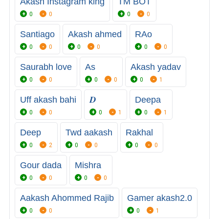
Akash Instagram king
TM BOT
0
0
0
0
Santiago
Akash ahmed
RAo
0
0
0
0
0
0
Saurabh love
As
Akash yadav
0
0
0
0
0
1
Uff akash bahi
𝑫
Deepa
0
0
0
1
0
1
Deep
Twd aakash
Rakhal
0
2
0
0
0
0
Gour dada
Mishra
0
0
0
0
Aakash Ahommed Rajib
Gamer akash2.0
0
0
0
1