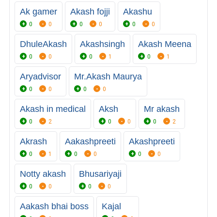
Ak gamer
Akash fojji
Akashu
0
0
0
0
0
0
DhuleAkash
Akashsingh
Akash Meena
0
0
0
1
0
1
Aryadvisor
Mr.Akash Maurya
0
0
0
0
Akash in medical
Aksh
Mr akash
0
2
0
0
0
2
Akrash
Aakashpreeti
Akashpreeti
0
1
0
0
0
0
Notty akash
Bhusariyaji
0
0
0
0
Aakash bhai boss
Kajal