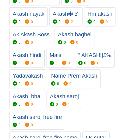
0
0
0
0
Akash nayak
Akash🔱🚩
Hm akash
0
0
0
2
0
0
Ak Akash Boss
Akash baghel
0
0
0
0
Akash hindi
Mals
" AKASH!|£℅
0
0
0
0
0
1
Yadavakash
Name Prem Akash
0
0
0
0
Akash_bhai
Akash saroj
0
0
0
1
Akash saroj free fire
0
0
Akash saroj free fire name
LK sutar