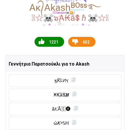
1221
652
Γεννήτρια Παρατσούκλι για το Akash
ӄK̆̈ϊ𝒮𝓗
ӾK҉àS҈𝑯
ã𝓚Ã🇸 🅗︎
ώ𝘒ᵃ𝕊𝖧