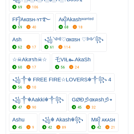
69
106
FF᭄Aкαѕн-ʏᴛ࿐
Aᴋ᭄Akashʷᵃⁿᵗᵉᵈ
69
40
68
18
Ash
꧁༺♡αкαѕн ♡༻꧂
62
17
61
114
☆☠︎Akสรh☠☆
乇VIŁ๛AkaSh
60
17
56
24
꧁༒☬ FREE FIRE☆LOVERS☬༒꧂ 4
56
10
꧁༒☬Aakki☬༒꧂
GØĐ彡αкคsh彡٭
47
90
45
32
Ashu
꧁☬ Akash☬꧂
Mʀ᭄ ᴀᴋᴀꜱʜ
45
9
42
89
42
21