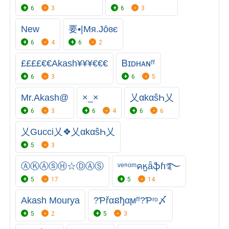
6
3
6
3
New
要•|Mя.Jȏɞє
6
4
6
2
££££€€Akash¥¥¥€€€
Ᏼɪᴅʜᴀɴㅤᶠᶠ
6
3
6
5
Mr.Akash@
×_×
乂αkαŝҺ乂
6
3
6
4
6
6
乂Gucci乂❖乂αkαŝҺ乂
5
3
ⒶⓀⒶⓢⒽ☆ⒹⒶⓈ
ᵛᵉⁿᵒᵐคӄǟֆɦ࿐
5
17
5
14
Akash Mourya
?Ƥřαនђαϻᶠᶠ?Ƥʳᵒ〆
5
2
5
3