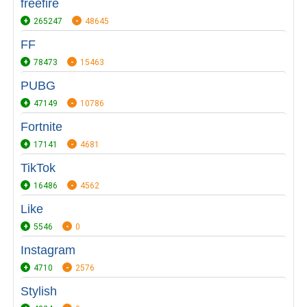
freefire
265247
48645
FF
78473
15463
PUBG
47149
10786
Fortnite
17141
4681
TikTok
16486
4562
Like
5546
0
Instagram
4710
2576
Stylish