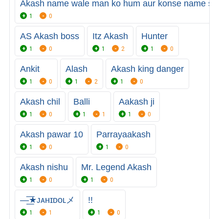
Akash name wale man ko hum aur konse name se b
1
0
AS Akash boss
Itz Akash
Hunter
1
0
1
2
1
0
Ankit
Alash
Akash king danger
1
0
1
2
1
0
Akash chil
Balli
Aakash ji
1
0
1
1
1
0
Akash pawar 10
Parrayaakash
1
0
1
0
Akash nishu
Mr. Legend Akash
1
0
1
0
—͟͞★ᴊᴀʜɪᴅᴏʟメ
!!
1
1
1
0