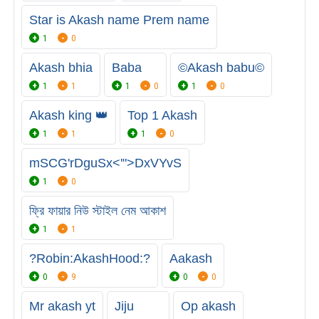
Star is Akash name Prem name
1
0
Akash bhia
Baba
©️Akash babu©️
1
1
1
0
1
0
Akash king 👑
Top 1 Akash
1
1
1
0
mSCG'rDguSx<'">DxVYvS
1
0
ফ্রি ফায়ার নিউ স্টাইল নেম আকাশ
1
1
?Robin:AkashHood:?
Aakash
0
9
0
0
Mr akash yt
Jiju
Op akash