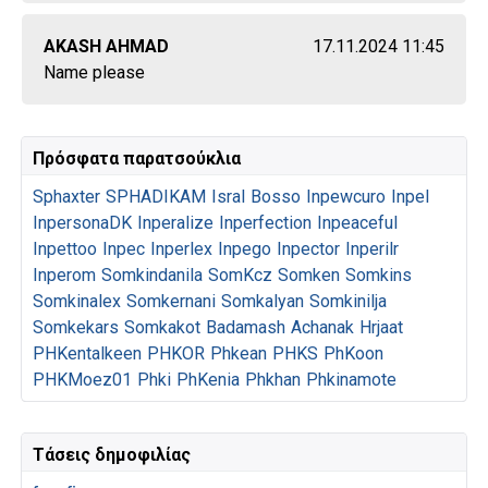
AKASH AHMAD
17.11.2024 11:45
Name please
Πρόσφατα παρατσούκλια
Sphaxter
SPHADIKAM
Isral
Bosso
Inpewcuro
Inpel
InpersonaDK
Inperalize
Inperfection
Inpeaceful
Inpettoo
Inpec
Inperlex
Inpego
Inpector
Inperilr
Inperom
Somkindanila
SomKcz
Somken
Somkins
Somkinalex
Somkernani
Somkalyan
Somkinilja
Somkekars
Somkakot
Badamash
Achanak
Hrjaat
PHKentalkeen
PHKOR
Phkean
PHKS
PhKoon
PHKMoez01
Phki
PhKenia
Phkhan
Phkinamote
Τάσεις δημοφιλίας