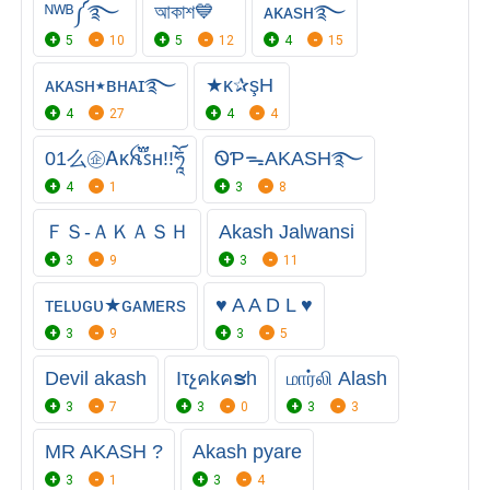
ᴺᵂᴮ༼࿐
আকাশ💙
ᴀᴋᴀѕʜ࿐
5
10
5
12
4
15
ᴀᴋᴀѕʜ٭ʙʜᴀɪ࿐
★κ✰şH
4
27
4
4
ㅤㅤ01么㊭ㅤᎪᴋꫝ֟፝ꜱʜㅤ!!ཧཱོ
ᏫƤᯓAKASH࿐
4
1
3
8
ＦＳ-ＡＫＡＳＨ
Akash Jalwansi
3
9
3
11
ᴛᴇʟᴜɢᴜ★ɢᴀᴍᴇʀs
♥ A A D L ♥
3
9
3
5
Devil akash
Iτչคkคຮh
மார்லி Alash
3
7
3
0
3
3
MR AKASH ?
Akash pyare
3
1
3
4