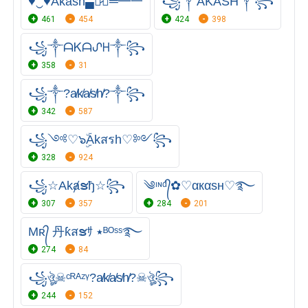
♥‿♥Akash▄︻̷̿┻̿═━一
꧁༒AKASH༒꧂
461
454
424
398
꧁༒ᗩᏦᗩᔑᕼ༒꧂
358
31
꧁⁣༒?a̸k̸a̸s̸h̸?༒꧂
342
587
꧁༺♡๖ۣۜAkสรh♡༻꧂
328
924
꧁☆Akⱥຮђ☆꧂
༄ᶦᶰᵈ᭄✿♡αкαѕн♡࿐
307
357
284
201
Mʀ᭄ 丹ƙสຮｻ ٭ᴮᴼˢˢ࿐
274
84
꧁ঔৣ☠ᶜᴿᴬᶻᵞ?a̸k̸a̸s̸h̸?☠ঔৣ꧂
244
152