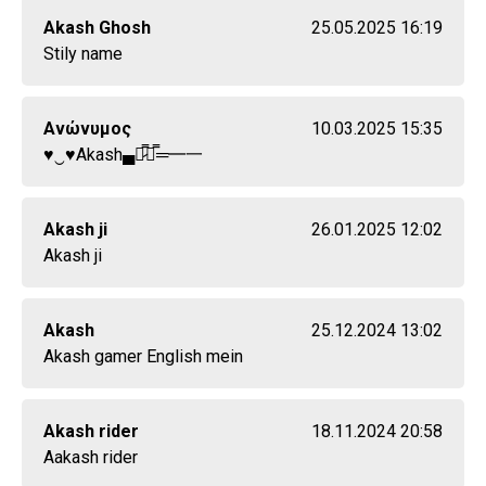
Akash Ghosh
25.05.2025 16:19
Stily name
Ανώνυμος
10.03.2025 15:35
♥‿♥Akash▄︻̷̿┻̿═━一
Akash ji
26.01.2025 12:02
Akash ji
Akash
25.12.2024 13:02
Akash gamer English mein
Akash rider
18.11.2024 20:58
Aakash rider