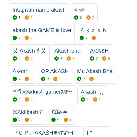
Intagram name akash
আকাশ
3
2
3
2
akash tha GAME is love
Ａｋａｓｈ
2
2
2
5
乂 Akash ｻ 乂
Akash bhai
AKASH
2
4
2
3
2
0
Ak•mr
OP AKASH
Mr. Akash Bhai
2
0
2
1
2
1
ᴹᴿ°᭄☠︎A𝖆𝖐𝖆𝖘𝖍 gamer☠࿐
Akash raj
2
4
2
1
⚔️Akkkash☄️
💥💫👑
2
2
2
1
『ＯＰ』ÅKÅŠH✴ʏᴛ࿐FF
Ff