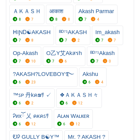
ＡＫＡＳＨ
आकाश
Akash Parmar
8
7
8
8
7
4
ᕼIƝᎠ☯AKASH
ᴮᴰ⁷¹AKASH
Im_akash
7
8
7
2
7
7
Op-Akash
O乙Y艾Akสรh
ᴮᴰ⁷¹Akash
7
10
7
6
7
0
?AKASH?LOVEBOY࿐
Akshu
6
23
6
4
™ꜱᴘ 丹kคຮｻ ✓
❖ＡＫＡＳＨ々
6
2
6
12
Ꭾиxོ 乂 คᴋคꜱｻ
Aʟᴀɴ Wᴀʟкᴇʀ
6
12
6
12
ᎧᎮ GULLY B☯Y™
Mr. ? AKASH ?