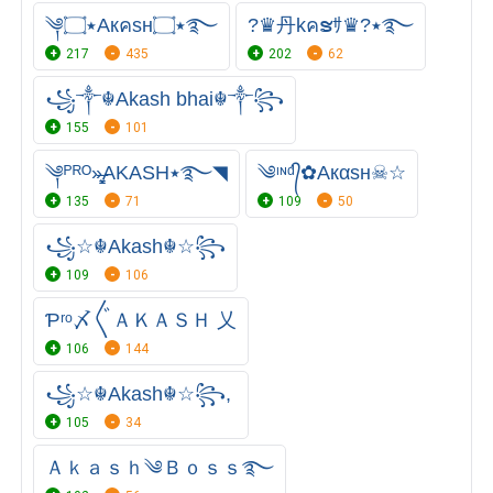
?♛丹kคຮｻ♛?٭࿐
༆٭۝Aкคsн٭۝࿐
217
435
202
62
꧁༒☬Akash bhai☬༒꧂
155
101
༆ᴾᴿᴼ»̶̳͓AKASH٭࿐◥
༄ᶦᶰᵈ᭄✿Aкαѕн☠☆
135
71
109
50
꧁☆☬Akash☬☆꧂
109
106
Ƥʳᵒ〆〲ＡＫＡＳＨ 乂
106
144
꧁☆☬Akash☬☆꧂,
105
34
Ａｋａｓｈ༄Ｂｏｓｓ࿐