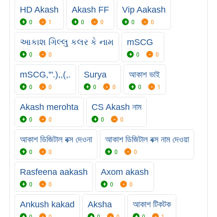
HD Akash
Akash FF
Vip Aakash
0
1
0
0
0
0
આકાશ ગિલ્લુ કલર કે નામ
mSCG
0
0
0
0
mSCG,'".),,(,.
Surya
আকাশ ভাই
0
0
0
0
0
1
Akash merohta
CS Akash নাম
0
0
0
0
আকাশ ডিজিটাল বক্স দেওনা
আকাশ ডিজিটাল বক্স নাম দেওয়া
0
0
0
0
Rasfeena aakash
Axom akash
0
0
0
0
Ankush kakad
Aksha
আকাশ টিকটক